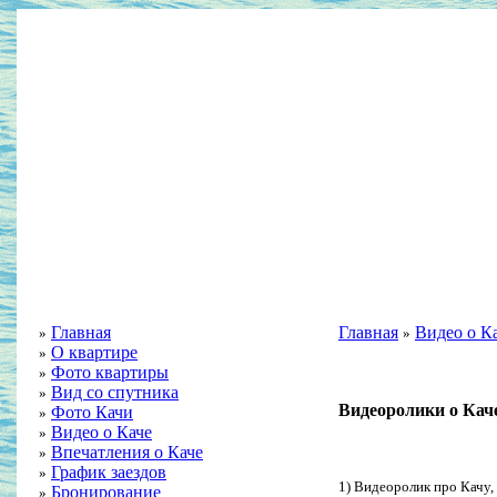
Главная
Главная
Видео о К
»
»
О квартире
»
Фото квартиры
»
Вид со спутника
»
Видеоролики о Кач
Фото Качи
»
Видео о Каче
»
Впечатления о Каче
»
График заездов
»
1) Видеоролик про Качу,
Бронирование
»