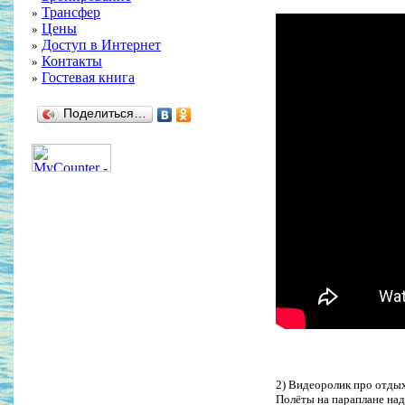
Трансфер
»
Цены
»
Доступ в Интернет
»
Контакты
»
Гостевая книга
»
Поделиться…
2) Видеоролик про отдых
Полёты на параплане над